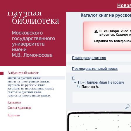
Алфавитный ката
Новая
Каталог книг на русск
С сентября 2022 
вносятся. Каталог 
Справки по телефонам:
Поиск разделителя
Последовательный поиск
Алфавитный каталог
книги на русском языке
П
книги на иностранных языках
П. – Павлов Иван Петрович
журналы на русском языке
Павлов А.
журналы на иностранных языках
газеты на русском языке
газеты на иностранных языках
Каталоги
Сиглы хранения
Корзина