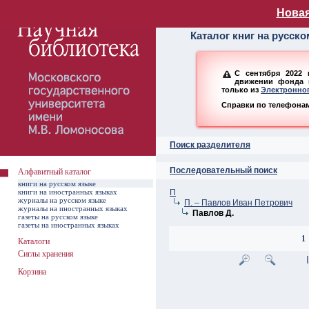
Алфавитный ката
Новая
Каталог книг на русск
С сентября 2022 
движении фонда н
только из
Электронног
Справки по телефонам:
Поиск разделителя
Последовательный поиск
Алфавитный каталог
книги на русском языке
книги на иностранных языках
П
журналы на русском языке
П. – Павлов Иван Петрович
журналы на иностранных языках
Павлов Д.
газеты на русском языке
газеты на иностранных языках
1
Каталоги
Сиглы хранения
Корзина