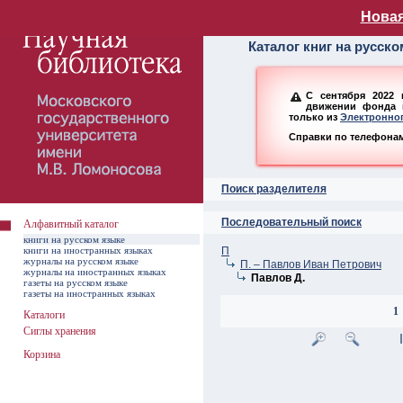
Алфавитный ката
Новая
Каталог книг на русск
С сентября 2022 
движении фонда н
только из
Электронног
Справки по телефонам:
Поиск разделителя
Последовательный поиск
Алфавитный каталог
книги на русском языке
книги на иностранных языках
П
журналы на русском языке
П. – Павлов Иван Петрович
журналы на иностранных языках
Павлов Д.
газеты на русском языке
газеты на иностранных языках
1
Каталоги
Сиглы хранения
Корзина