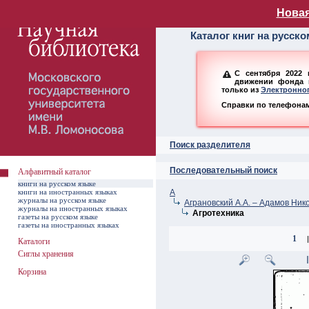
Алфавитный ката
Новая
Каталог книг на русск
С сентября 2022 
движении фонда н
только из
Электронног
Справки по телефонам:
Поиск разделителя
Последовательный поиск
Алфавитный каталог
книги на русском языке
книги на иностранных языках
А
журналы на русском языке
Аграновский А.А. – Адамов Ник
журналы на иностранных языках
Агротехника
газеты на русском языке
газеты на иностранных языках
1
|
Каталоги
Сиглы хранения
Корзина