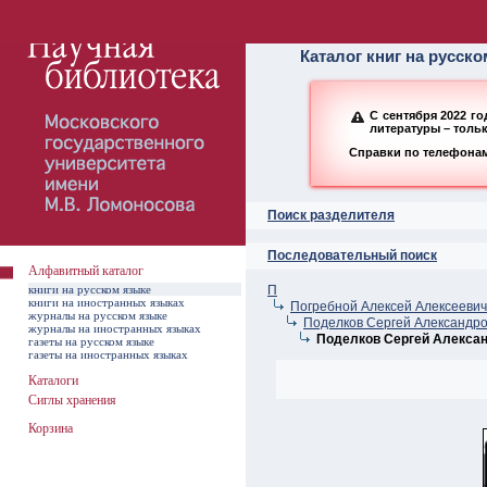
Алфавитный ката
Каталог книг на русск
С сентября 2022 г
литературы – толь
Справки по телефонам:
Поиск разделителя
Последовательный поиск
Алфавитный каталог
книги на русском языке
П
книги на иностранных языках
Погребной Алексей Алексееви
журналы на русском языке
Поделков Сергей Александр
журналы на иностранных языках
Поделков Сергей Алексан
газеты на русском языке
газеты на иностранных языках
Каталоги
Сиглы хранения
Корзина