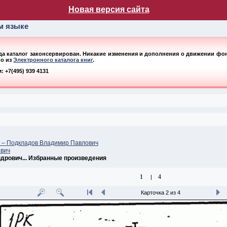
лог НБ МГУ
Новая версия сайта
ом языке
ода каталог законсервирован. Никакие изменения и дополнения о движении фонд
ко из
Электронного каталога книг
.
 +7(495) 939 4131
ч – Подкладов Владимир Павлович
ович
дрович... Избранные произведения
1
4
|
Карточка 2 из 4