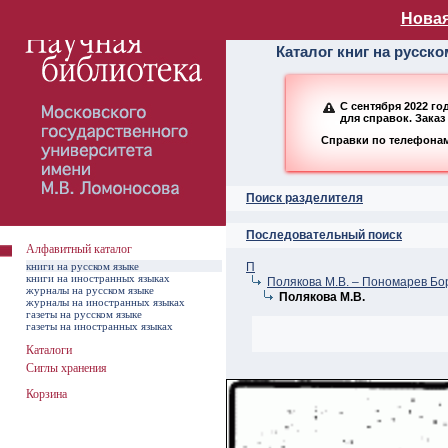
Алфавитный ката
Новая
Каталог книг на русск
С сентября 2022 г
для справок. Заказ
Справки по телефонам:
Поиск разделителя
Последовательный поиск
Алфавитный каталог
книги на русском языке
П
книги на иностранных языках
Полякова М.В. – Пономарев Бо
журналы на русском языке
Полякова М.В.
журналы на иностранных языках
газеты на русском языке
газеты на иностранных языках
Каталоги
Сиглы хранения
Корзина