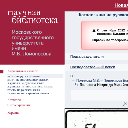
Алфавитный ката
Новая
Каталог книг на русск
С сентября 2022 
вносятся. Каталог 
Справки по телефонам:
Поиск разделителя
Последовательный поиск
Алфавитный каталог
книги на русском языке
П
книги на иностранных языках
Полякова М.В. – Пономарев Бо
журналы на русском языке
Полякова Надежда Михайл
журналы на иностранных языках
газеты на русском языке
газеты на иностранных языках
Каталоги
Сиглы хранения
Корзина