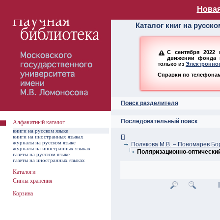
Алфавитный ката
Новая
Каталог книг на русск
С сентября 2022 
движении фонда н
только из
Электронног
Справки по телефонам:
Поиск разделителя
Последовательный поиск
Алфавитный каталог
книги на русском языке
книги на иностранных языках
П
журналы на русском языке
Полякова М.В. – Пономарев Бо
журналы на иностранных языках
Поляризационно-оптический 
газеты на русском языке
газеты на иностранных языках
Каталоги
Сиглы хранения
Корзина