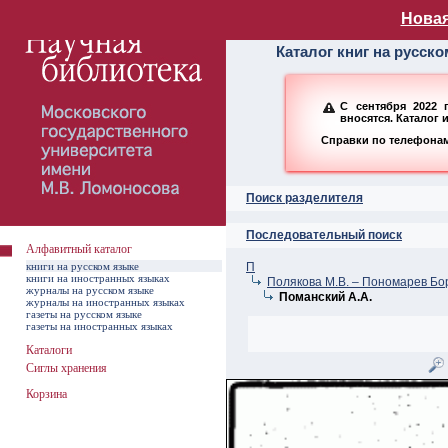
Алфавитный ката
Новая
Каталог книг на русск
С сентября 2022 
вносятся. Каталог 
Справки по телефонам:
Поиск разделителя
Последовательный поиск
Алфавитный каталог
книги на русском языке
П
книги на иностранных языках
Полякова М.В. – Пономарев Бо
журналы на русском языке
Поманский А.А.
журналы на иностранных языках
газеты на русском языке
газеты на иностранных языках
Каталоги
Сиглы хранения
Корзина