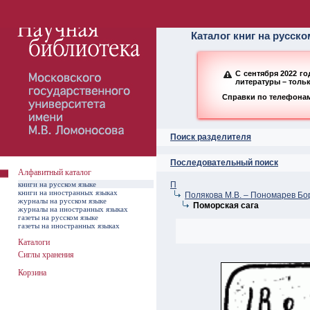
Алфавитный ката
Каталог книг на русск
С сентября 2022 г
литературы – толь
Справки по телефонам:
Поиск разделителя
Последовательный поиск
Алфавитный каталог
книги на русском языке
П
книги на иностранных языках
Полякова М.В. – Пономарев Бо
журналы на русском языке
Поморская сага
журналы на иностранных языках
газеты на русском языке
газеты на иностранных языках
Каталоги
Сиглы хранения
Корзина