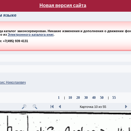
лог НБ МГУ
Новая версия сайта
ом языке
ода каталог законсервирован. Никакие изменения и дополнения о движении фонд
ко из
Электронного каталога книг
.
 +7(495) 939 4131
рис Николаевич
1
10
20
30
40
50
55
|
|
Карточка 10 из 55