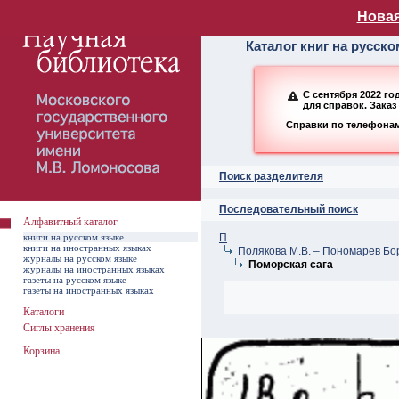
Алфавитный ката
Новая
Каталог книг на русск
С сентября 2022 г
для справок. Заказ
Справки по телефонам:
Поиск разделителя
Последовательный поиск
Алфавитный каталог
книги на русском языке
П
книги на иностранных языках
Полякова М.В. – Пономарев Бо
журналы на русском языке
Поморская сага
журналы на иностранных языках
газеты на русском языке
газеты на иностранных языках
Каталоги
Сиглы хранения
Корзина