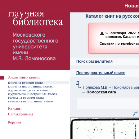
Алфавитный ката
Новая
Каталог книг на русск
С сентября 2022 
вносятся. Каталог 
Справки по телефонам:
Поиск разделителя
Последовательный поиск
Алфавитный каталог
книги на русском языке
П
книги на иностранных языках
Полякова М.В. – Пономарев Бо
журналы на русском языке
Поморская сага
журналы на иностранных языках
газеты на русском языке
газеты на иностранных языках
Каталоги
Сиглы хранения
Корзина