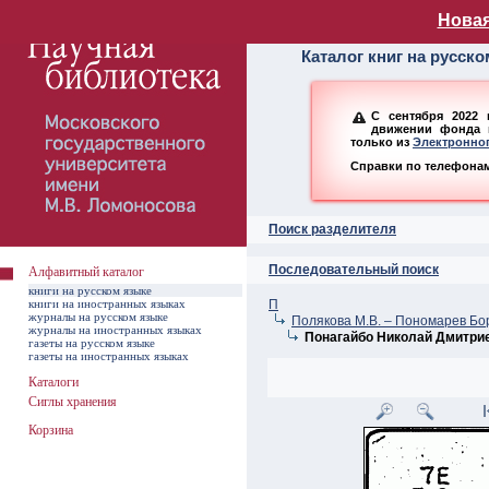
Алфавитный ката
Новая
Каталог книг на русск
С сентября 2022 
движении фонда н
только из
Электронног
Справки по телефонам:
Поиск разделителя
Последовательный поиск
Алфавитный каталог
книги на русском языке
книги на иностранных языках
П
журналы на русском языке
Полякова М.В. – Пономарев Бо
журналы на иностранных языках
Понагайбо Николай Дмитри
газеты на русском языке
газеты на иностранных языках
Каталоги
Сиглы хранения
Корзина