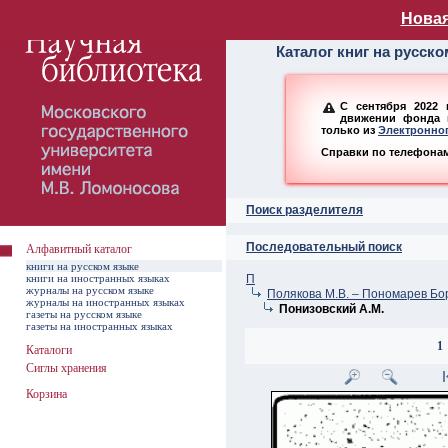
Алфавитный ката
Новая
Каталог книг на русск
С сентября 2022 
движении фонда н
только из
Электронног
Справки по телефонам:
Поиск разделителя
Последовательный поиск
Алфавитный каталог
книги на русском языке
книги на иностранных языках
П
журналы на русском языке
Полякова М.В. – Пономарев Бо
журналы на иностранных языках
Понизовский А.М.
газеты на русском языке
газеты на иностранных языках
1
Каталоги
Сиглы хранения
Корзина