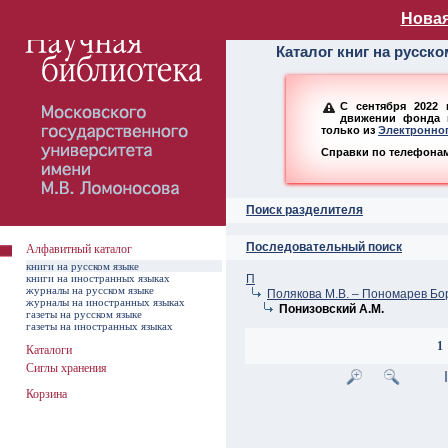
Алфавитный ката
Новая
Каталог книг на русск
С сентября 2022 
движении фонда н
только из
Электронног
Справки по телефонам:
Поиск разделителя
Последовательный поиск
Алфавитный каталог
книги на русском языке
книги на иностранных языках
П
журналы на русском языке
Полякова М.В. – Пономарев Бо
журналы на иностранных языках
Понизовский А.М.
газеты на русском языке
газеты на иностранных языках
1
Каталоги
Сиглы хранения
Корзина