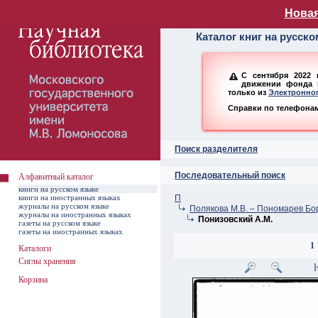
Алфавитный ката
Новая
Каталог книг на русск
С сентября 2022 
движении фонда н
только из
Электронног
Справки по телефонам:
Поиск разделителя
Последовательный поиск
Алфавитный каталог
книги на русском языке
книги на иностранных языках
П
журналы на русском языке
Полякова М.В. – Пономарев Бо
журналы на иностранных языках
Понизовский А.М.
газеты на русском языке
газеты на иностранных языках
1
Каталоги
Сиглы хранения
Корзина