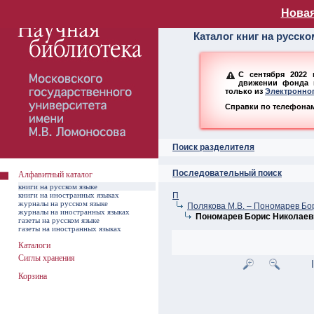
Алфавитный ката
Новая
Каталог книг на русск
С сентября 2022 
движении фонда н
только из
Электронног
Справки по телефонам:
Поиск разделителя
Последовательный поиск
Алфавитный каталог
книги на русском языке
книги на иностранных языках
П
журналы на русском языке
Полякова М.В. – Пономарев Бо
журналы на иностранных языках
Пономарев Борис Николаев
газеты на русском языке
газеты на иностранных языках
Каталоги
Сиглы хранения
Корзина