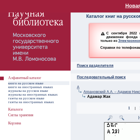
Алфавитный ката
Новая
Каталог книг на русск
С сентября 2022 
движении фонда н
только из
Электронног
Справки по телефонам:
Поиск разделителя
Последовательный поиск
Алфавитный каталог
книги на русском языке
книги на иностранных языках
А
журналы на русском языке
Аграновский А.А. – Адамов Ник
журналы на иностранных языках
Адамар Жак
газеты на русском языке
газеты на иностранных языках
1
|
Каталоги
Сиглы хранения
Корзина