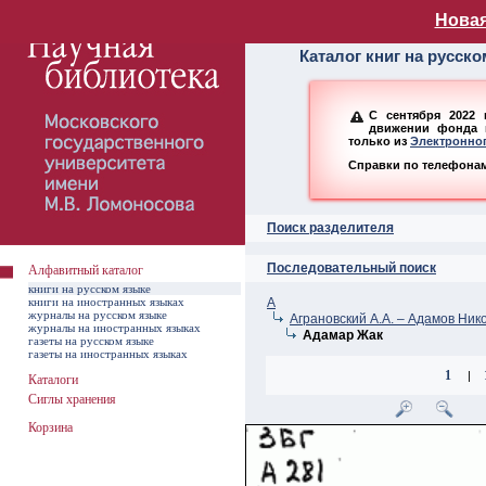
Алфавитный ката
Новая
Каталог книг на русск
С сентября 2022 
движении фонда н
только из
Электронног
Справки по телефонам:
Поиск разделителя
Последовательный поиск
Алфавитный каталог
книги на русском языке
книги на иностранных языках
А
журналы на русском языке
Аграновский А.А. – Адамов Ник
журналы на иностранных языках
Адамар Жак
газеты на русском языке
газеты на иностранных языках
1
|
Каталоги
Сиглы хранения
Корзина