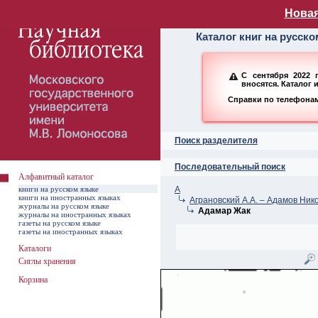
Алфавитный ката
Новая
Каталог книг на русск
С сентября 2022 
вносятся. Каталог 
Справки по телефонам:
Поиск разделителя
Последовательный поиск
Алфавитный каталог
книги на русском языке
А
книги на иностранных языках
Аграновский А.А. – Адамов Ник
журналы на русском языке
Адамар Жак
журналы на иностранных языках
газеты на русском языке
газеты на иностранных языках
Каталоги
Сиглы хранения
Корзина