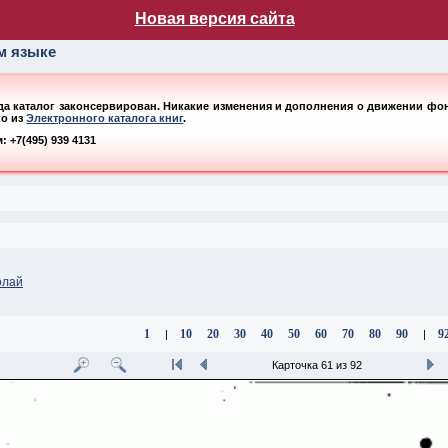
лог НБ МГУ
Новая версия сайта
ом языке
ода каталог законсервирован. Никакие изменения и дополнения о движении фонд
ко из
Электронного каталога книг
.
 +7(495) 939 4131
олай
1
10
20
30
40
50
60
70
80
90
9
|
|
Карточка 61 из 92