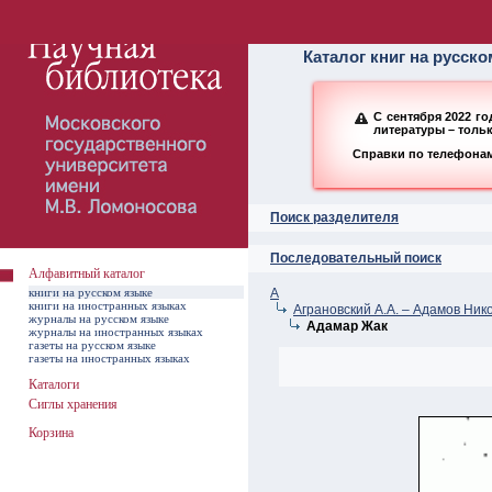
Алфавитный ката
Каталог книг на русск
С сентября 2022 г
литературы – толь
Справки по телефонам:
Поиск разделителя
Последовательный поиск
Алфавитный каталог
книги на русском языке
А
книги на иностранных языках
Аграновский А.А. – Адамов Ник
журналы на русском языке
Адамар Жак
журналы на иностранных языках
газеты на русском языке
газеты на иностранных языках
Каталоги
Сиглы хранения
Корзина