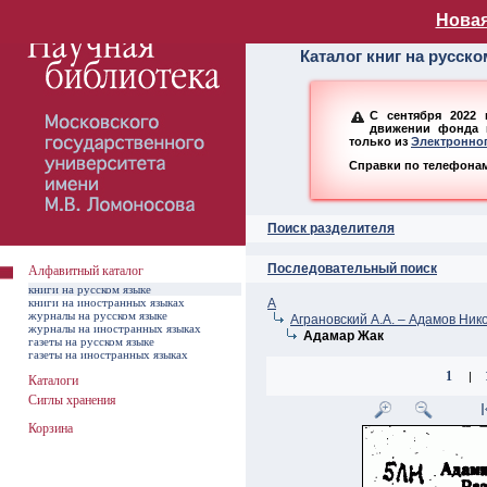
Алфавитный ката
Новая
Каталог книг на русск
С сентября 2022 
движении фонда н
только из
Электронног
Справки по телефонам:
Поиск разделителя
Последовательный поиск
Алфавитный каталог
книги на русском языке
книги на иностранных языках
А
журналы на русском языке
Аграновский А.А. – Адамов Ник
журналы на иностранных языках
Адамар Жак
газеты на русском языке
газеты на иностранных языках
1
|
Каталоги
Сиглы хранения
Корзина