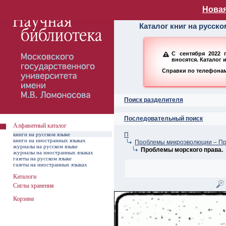
Алфавитный ката
Новая
Каталог книг на русск
С сентября 2022 
вносятся. Каталог 
Справки по телефонам:
Поиск разделителя
Последовательный поиск
Алфавитный каталог
книги на русском языке
П
книги на иностранных языках
Проблемы микроэволюции – П
журналы на русском языке
Проблемы морского права.
журналы на иностранных языках
газеты на русском языке
газеты на иностранных языках
Каталоги
Сиглы хранения
Корзина