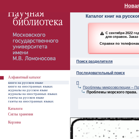
Алфавитный ката
Новая
Каталог книг на русск
С сентября 2022 г
для справок. Заказ
Справки по телефонам:
Поиск разделителя
Последовательный поиск
Алфавитный каталог
книги на русском языке
П
книги на иностранных языках
Проблемы микроэволюции – П
журналы на русском языке
Проблемы морского права.
журналы на иностранных языках
газеты на русском языке
газеты на иностранных языках
Каталоги
Сиглы хранения
Корзина