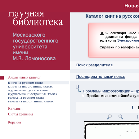
Алфавитный ката
Новая
Каталог книг на русск
С сентября 2022 
движении фонда н
только из
Электронног
Справки по телефонам:
Поиск разделителя
Последовательный поиск
Алфавитный каталог
книги на русском языке
книги на иностранных языках
П
журналы на русском языке
Проблемы микроэволюции – П
журналы на иностранных языках
Проблемы нелинейной акус
газеты на русском языке
газеты на иностранных языках
1
|
Каталоги
Сиглы хранения
Корзина