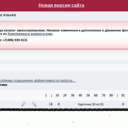
лог НБ МГУ
Новая версия сайта
ом языке
ода каталог законсервирован. Никакие изменения и дополнения о движении фонд
ко из
Электронного каталога книг
.
 +7(495) 939 4131
роблемы повышения эффективности работы…
тики
1
10
20
30
40
50
60
70
80
81
|
|
Карточка 30 из 81