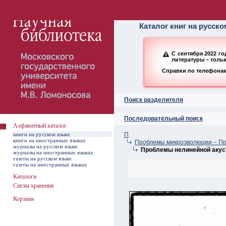
Алфавитный ката
Каталог книг на русск
С сентября 2022 г
литературы – толь
Справки по телефонам:
Поиск разделителя
Последовательный поиск
Алфавитный каталог
книги на русском языке
П
книги на иностранных языках
Проблемы микроэволюции – П
журналы на русском языке
Проблемы нелинейной акус
журналы на иностранных языках
газеты на русском языке
газеты на иностранных языках
Каталоги
Сиглы хранения
Корзина