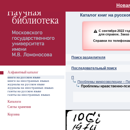
Алфавитный ката
Новая
Каталог книг на русск
С сентября 2022 г
для справок. Заказ
Справки по телефонам:
Поиск разделителя
Последовательный поиск
Алфавитный каталог
книги на русском языке
П
книги на иностранных языках
Проблемы микроэволюции – П
журналы на русском языке
Проблемы нравственно-пси
журналы на иностранных языках
газеты на русском языке
газеты на иностранных языках
Каталоги
Сиглы хранения
Корзина