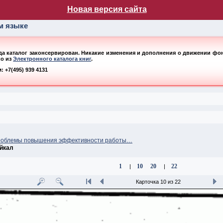
лог НБ МГУ
Новая версия сайта
ом языке
ода каталог законсервирован. Никакие изменения и дополнения о движении фонд
ко из
Электронного каталога книг
.
 +7(495) 939 4131
роблемы повышения эффективности работы…
йкал
1
10
20
22
|
|
Карточка 10 из 22