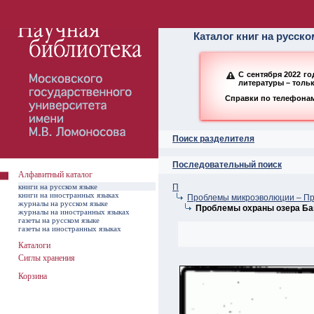
Алфавитный ката
Каталог книг на русск
С сентября 2022 г
литературы – толь
Справки по телефонам:
Поиск разделителя
Последовательный поиск
Алфавитный каталог
книги на русском языке
П
книги на иностранных языках
Проблемы микроэволюции – П
журналы на русском языке
Проблемы охраны озера Ба
журналы на иностранных языках
газеты на русском языке
газеты на иностранных языках
Каталоги
Сиглы хранения
Корзина