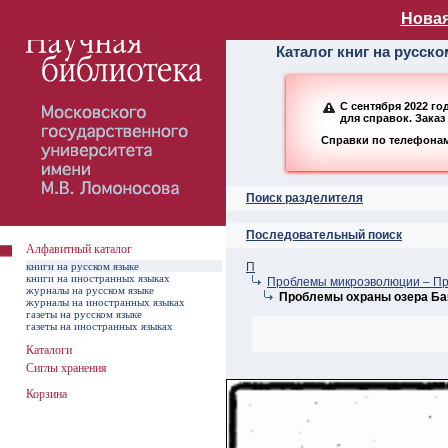
Алфавитный ката
Новая
Каталог книг на русск
С сентября 2022 г
для справок. Заказ
Справки по телефонам:
Поиск разделителя
Последовательный поиск
Алфавитный каталог
книги на русском языке
П
книги на иностранных языках
Проблемы микроэволюции – П
журналы на русском языке
Проблемы охраны озера Ба
журналы на иностранных языках
газеты на русском языке
газеты на иностранных языках
Каталоги
Сиглы хранения
Корзина