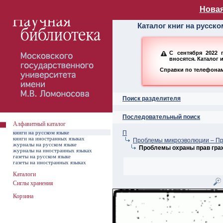
Алфавитный ката
Новая
Каталог книг на русск
С сентября 2022 
вносятся. Каталог 
Справки по телефонам:
Поиск разделителя
Последовательный поиск
Алфавитный каталог
книги на русском языке
П
книги на иностранных языках
Проблемы микроэволюции – П
журналы на русском языке
Проблемы охраны прав гр
журналы на иностранных языках
газеты на русском языке
газеты на иностранных языках
Каталоги
Сиглы хранения
Корзина