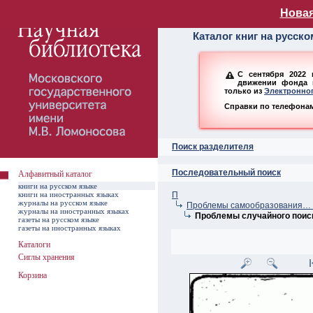
Алфавитный ката
Новая
Каталог книг на русск
С сентября 2022 
движении фонда н
только из
Электронног
Справки по телефонам:
Поиск разделителя
Последовательный поиск
Алфавитный каталог
книги на русском языке
книги на иностранных языках
П
журналы на русском языке
Проблемы самообразования… –
журналы на иностранных языках
Проблемы случайного поис
газеты на русском языке
газеты на иностранных языках
Каталоги
Сиглы хранения
Корзина