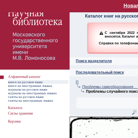
Алфавитный ката
Новая
Каталог книг на русск
С сентября 2022 
вносятся. Каталог 
Справки по телефонам:
Поиск разделителя
Последовательный поиск
Алфавитный каталог
книги на русском языке
П
книги на иностранных языках
Проблемы самообразования… –
журналы на русском языке
Проблемы случайного поис
журналы на иностранных языках
газеты на русском языке
газеты на иностранных языках
Каталоги
Сиглы хранения
Корзина