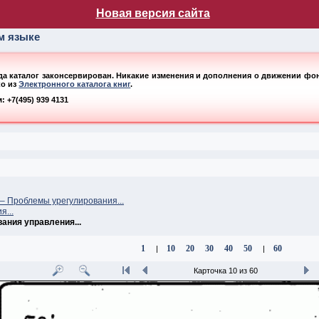
лог НБ МГУ
Новая версия сайта
ом языке
ода каталог законсервирован. Никакие изменения и дополнения о движении фонд
ко из
Электронного каталога книг
.
 +7(495) 939 4131
 Проблемы урегулирования...
...
ния управления...
1
10
20
30
40
50
60
|
|
Карточка 10 из 60