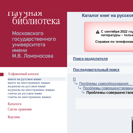
Алфавитный ката
Каталог книг на русск
С сентября 2022 г
литературы – толь
Справки по телефонам:
Поиск разделителя
Последовательный поиск
Алфавитный каталог
книги на русском языке
П
книги на иностранных языках
Проблемы самообразования… –
журналы на русском языке
Проблемы совершенствования
журналы на иностранных языках
Проблемы совершенствова
газеты на русском языке
газеты на иностранных языках
Каталоги
Сиглы хранения
Корзина