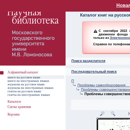
Алфавитный ката
Новая
Каталог книг на русск
С сентября 2022 
движении фонда н
только из
Электронног
Справки по телефонам:
Поиск разделителя
Последовательный поиск
Алфавитный каталог
книги на русском языке
книги на иностранных языках
П
журналы на русском языке
Проблемы самообразования… –
журналы на иностранных языках
Проблемы совершенствования
газеты на русском языке
Проблемы совершенствова
газеты на иностранных языках
Каталоги
Сиглы хранения
Корзина