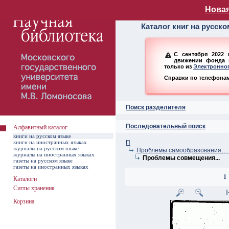
Алфавитный ката
Новая
Каталог книг на русск
С сентября 2022 
движении фонда н
только из
Электронног
Справки по телефонам:
Поиск разделителя
Последовательный поиск
Алфавитный каталог
книги на русском языке
книги на иностранных языках
П
журналы на русском языке
Проблемы самообразования… –
журналы на иностранных языках
Проблемы совмещения...
газеты на русском языке
газеты на иностранных языках
1
Каталоги
Сиглы хранения
Корзина