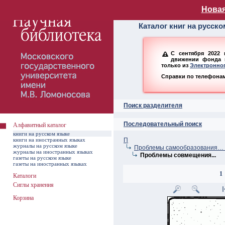
Алфавитный ката
Новая
Каталог книг на русск
С сентября 2022 
движении фонда н
только из
Электронног
Справки по телефонам:
Поиск разделителя
Последовательный поиск
Алфавитный каталог
книги на русском языке
книги на иностранных языках
П
журналы на русском языке
Проблемы самообразования… –
журналы на иностранных языках
Проблемы совмещения...
газеты на русском языке
газеты на иностранных языках
1
Каталоги
Сиглы хранения
Корзина