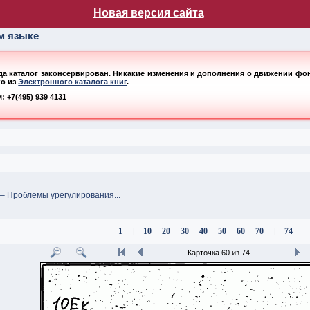
лог НБ МГУ
Новая версия сайта
ом языке
ода каталог законсервирован. Никакие изменения и дополнения о движении фонд
ко из
Электронного каталога книг
.
 +7(495) 939 4131
 Проблемы урегулирования...
1
10
20
30
40
50
60
70
74
|
|
Карточка 60 из 74