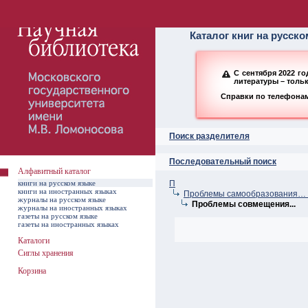
Алфавитный ката
Каталог книг на русск
С сентября 2022 г
литературы – толь
Справки по телефонам:
Поиск разделителя
Последовательный поиск
Алфавитный каталог
книги на русском языке
П
книги на иностранных языках
Проблемы самообразования… –
журналы на русском языке
Проблемы совмещения...
журналы на иностранных языках
газеты на русском языке
газеты на иностранных языках
Каталоги
Сиглы хранения
Корзина