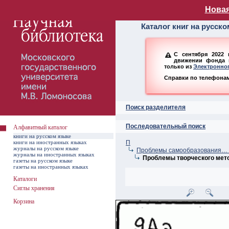
Алфавитный ката
Новая
Каталог книг на русск
С сентября 2022 
движении фонда н
только из
Электронног
Справки по телефонам:
Поиск разделителя
Последовательный поиск
Алфавитный каталог
книги на русском языке
книги на иностранных языках
П
журналы на русском языке
Проблемы самообразования… –
журналы на иностранных языках
Проблемы творческого мет
газеты на русском языке
газеты на иностранных языках
Каталоги
Сиглы хранения
Корзина