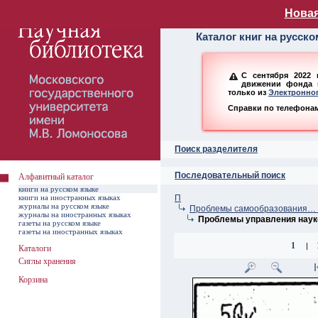
Алфавитный ката
Новая
Каталог книг на русск
С сентября 2022 
движении фонда н
только из
Электронног
Справки по телефонам:
Поиск разделителя
Последовательный поиск
Алфавитный каталог
книги на русском языке
книги на иностранных языках
П
журналы на русском языке
Проблемы самообразования… –
журналы на иностранных языках
Проблемы управления наук
газеты на русском языке
газеты на иностранных языках
1
|
Каталоги
Сиглы хранения
Корзина