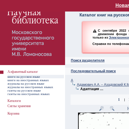
Алфавитный ката
Новая
Каталог книг на русск
С сентября 2022 
движении фонда н
только из
Электронног
Справки по телефонам:
Поиск разделителя
Последовательный поиск
Алфавитный каталог
книги на русском языке
книги на иностранных языках
А
журналы на русском языке
Адамович А.А. – Азадовский К.М
журналы на иностранных языках
Адаптация …
газеты на русском языке
газеты на иностранных языках
1
|
Каталоги
Сиглы хранения
Корзина