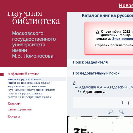
Алфавитный ката
Новая
Каталог книг на русск
С сентября 2022 
движении фонда н
только из
Электронног
Справки по телефонам:
Поиск разделителя
Последовательный поиск
Алфавитный каталог
книги на русском языке
книги на иностранных языках
А
журналы на русском языке
Адамович А.А. – Азадовский К.М
журналы на иностранных языках
Адаптация …
газеты на русском языке
газеты на иностранных языках
1
|
Каталоги
Сиглы хранения
Корзина