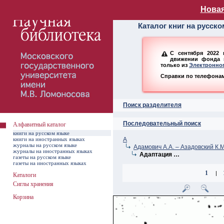
Алфавитный ката
Новая
Каталог книг на русск
С сентября 2022 
движении фонда н
только из
Электронног
Справки по телефонам:
Поиск разделителя
Последовательный поиск
Алфавитный каталог
книги на русском языке
книги на иностранных языках
А
журналы на русском языке
Адамович А.А. – Азадовский К.М
журналы на иностранных языках
Адаптация …
газеты на русском языке
газеты на иностранных языках
1
|
Каталоги
Сиглы хранения
Корзина