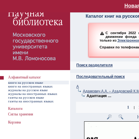
Алфавитный ката
Новая
Каталог книг на русск
С сентября 2022 
движении фонда н
только из
Электронног
Справки по телефонам:
Поиск разделителя
Последовательный поиск
Алфавитный каталог
книги на русском языке
книги на иностранных языках
А
журналы на русском языке
Адамович А.А. – Азадовский К.М
журналы на иностранных языках
Адаптация …
газеты на русском языке
газеты на иностранных языках
1
|
Каталоги
Сиглы хранения
Корзина