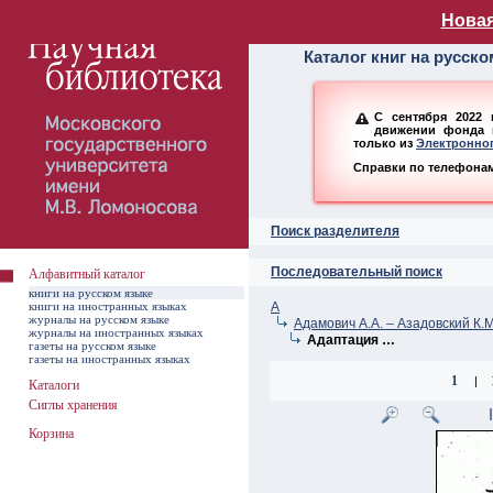
Алфавитный ката
Новая
Каталог книг на русск
С сентября 2022 
движении фонда н
только из
Электронног
Справки по телефонам:
Поиск разделителя
Последовательный поиск
Алфавитный каталог
книги на русском языке
книги на иностранных языках
А
журналы на русском языке
Адамович А.А. – Азадовский К.М
журналы на иностранных языках
Адаптация …
газеты на русском языке
газеты на иностранных языках
1
|
Каталоги
Сиглы хранения
Корзина