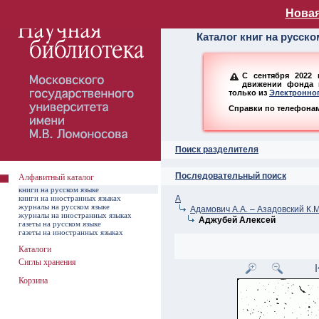
Алфавитный ката
Новая
Каталог книг на русск
С сентября 2022 
движении фонда н
только из
Электронног
Справки по телефонам:
Поиск разделителя
Последовательный поиск
Алфавитный каталог
книги на русском языке
книги на иностранных языках
А
журналы на русском языке
Адамович А.А. – Азадовский К.М
журналы на иностранных языках
Аджубей Алексей
газеты на русском языке
газеты на иностранных языках
Каталоги
Сиглы хранения
Корзина