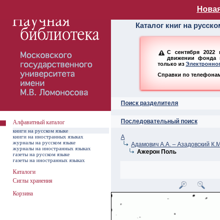
Алфавитный ката
Новая
Каталог книг на русск
С сентября 2022 
движении фонда н
только из
Электронног
Справки по телефонам:
Поиск разделителя
Последовательный поиск
Алфавитный каталог
книги на русском языке
книги на иностранных языках
А
журналы на русском языке
Адамович А.А. – Азадовский К.М
журналы на иностранных языках
Ажерон Поль
газеты на русском языке
газеты на иностранных языках
Каталоги
Сиглы хранения
Корзина