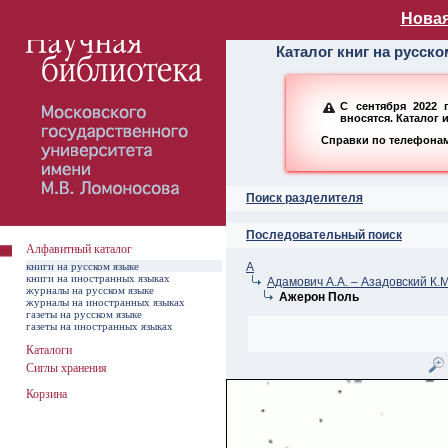
Алфавитный ката
Новая
Каталог книг на русск
С сентября 2022 
вносятся. Каталог 
Справки по телефонам:
Поиск разделителя
Последовательный поиск
Алфавитный каталог
книги на русском языке
А
книги на иностранных языках
Адамович А.А. – Азадовский К.М
журналы на русском языке
Ажерон Поль
журналы на иностранных языках
газеты на русском языке
газеты на иностранных языках
Каталоги
Сиглы хранения
Корзина