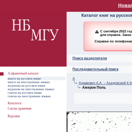
Алфавитный ката
Новая
Каталог книг на русск
С сентября 2022 г
для справок. Заказ
Справки по телефонам:
Поиск разделителя
Последовательный поиск
Алфавитный каталог
книги на русском языке
А
книги на иностранных языках
Адамович А.А. – Азадовский К.М
журналы на русском языке
Ажерон Поль
журналы на иностранных языках
газеты на русском языке
газеты на иностранных языках
Каталоги
Сиглы хранения
Корзина