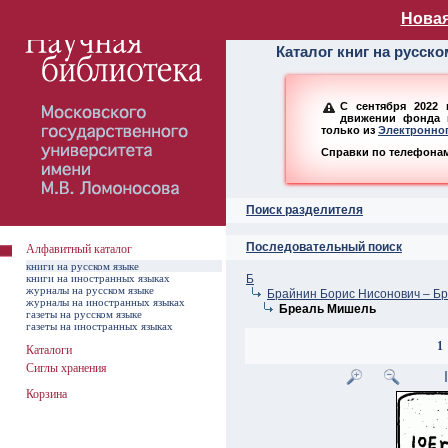
Алфавитный ката
Новая
Каталог книг на русск
С сентября 2022 
движении фонда н
только из
Электронног
Справки по телефонам:
Поиск разделителя
Последовательный поиск
Алфавитный каталог
книги на русском языке
книги на иностранных языках
Б
журналы на русском языке
Брайнин Борис Нисонович – Бр
журналы на иностранных языках
Бреаль Мишель
газеты на русском языке
газеты на иностранных языках
1
Каталоги
Сиглы хранения
Корзина