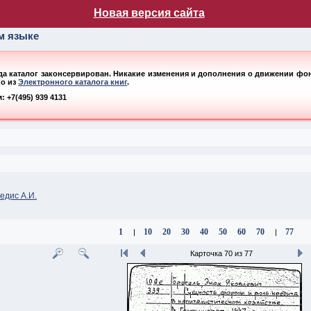
лог НБ МГУ
Новая версия сайта
ом языке
ода каталог законсервирован. Никакие изменения и дополнения о движении фонд
ко из
Электронного каталога книг
.
 +7(495) 939 4131
едис А.И.
1
10
20
30
40
50
60
70
77
|
|
Карточка 70 из 77