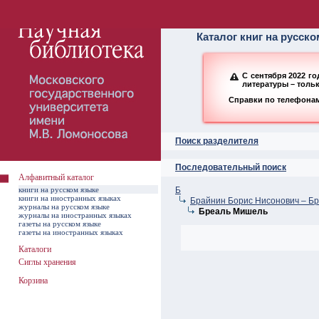
Алфавитный ката
Каталог книг на русск
С сентября 2022 г
литературы – толь
Справки по телефонам:
Поиск разделителя
Последовательный поиск
Алфавитный каталог
книги на русском языке
Б
книги на иностранных языках
Брайнин Борис Нисонович – Бр
журналы на русском языке
Бреаль Мишель
журналы на иностранных языках
газеты на русском языке
газеты на иностранных языках
Каталоги
Сиглы хранения
Корзина